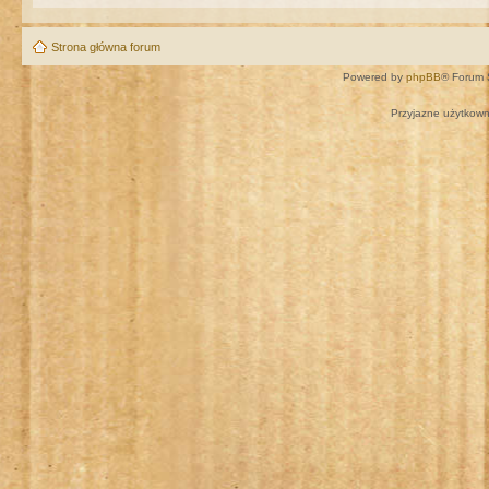
Strona główna forum
Powered by
phpBB
® Forum 
Przyjazne użytkown