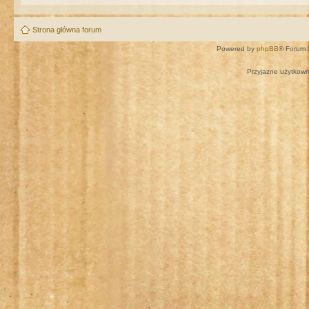
Strona główna forum
Powered by
phpBB
® Forum 
Przyjazne użytkown