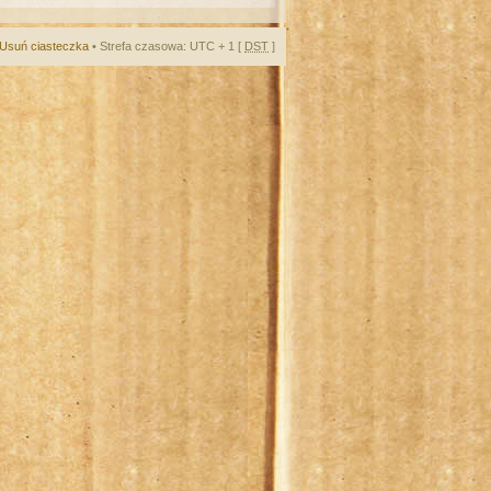
Usuń ciasteczka
• Strefa czasowa: UTC + 1 [
DST
]