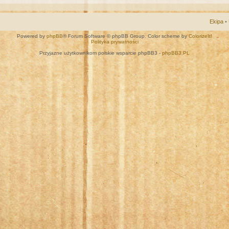
Ekipa
•
Powered by
phpBB
® Forum Software © phpBB Group. Color scheme by
ColorizeIt!
Polityka prywatności
Przyjazne użytkownikom polskie wsparcie phpBB3 -
phpBB3.PL