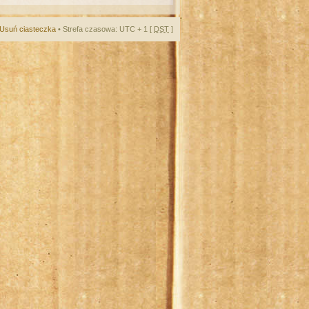
Usuń ciasteczka
• Strefa czasowa: UTC + 1 [
DST
]