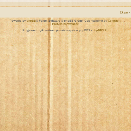
Ekipa
•
Powered by
phpBB
® Forum Software © phpBB Group. Color scheme by
ColorizeIt!
Polityka prywatności
Przyjazne użytkownikom polskie wsparcie phpBB3 -
phpBB3.PL