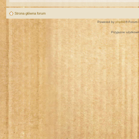
Strona główna forum
Powered by
phpBB
® Forum 
Przyjazne użytkown