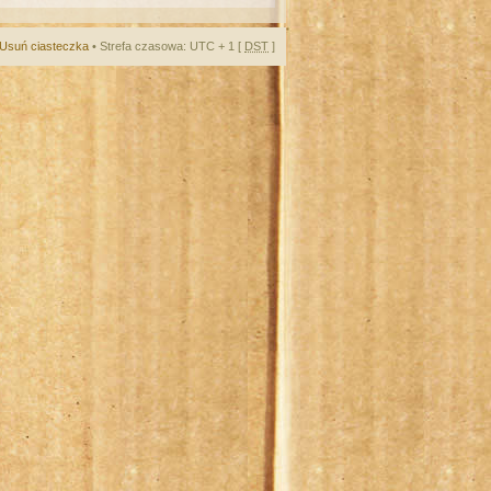
Usuń ciasteczka
• Strefa czasowa: UTC + 1 [
DST
]