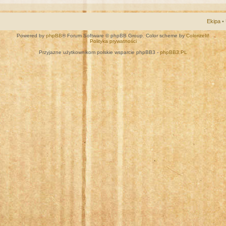
Ekipa
•
Powered by
phpBB
® Forum Software © phpBB Group. Color scheme by
ColorizeIt!
Polityka prywatności
Przyjazne użytkownikom polskie wsparcie phpBB3 -
phpBB3.PL