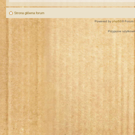
Strona główna forum
Powered by
phpBB
® Forum 
Przyjazne użytkown