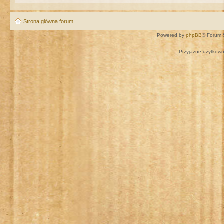
Strona główna forum
Powered by
phpBB
® Forum 
Przyjazne użytkown