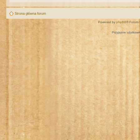
Strona główna forum
Powered by
phpBB
® Forum 
Przyjazne użytkown