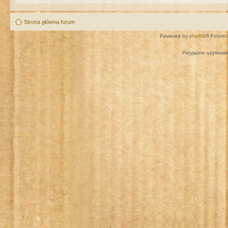
Strona główna forum
Powered by
phpBB
® Forum 
Przyjazne użytkown