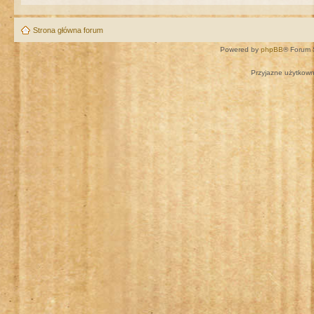
Strona główna forum
Powered by
phpBB
® Forum 
Przyjazne użytkown