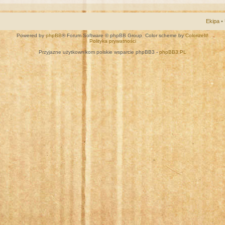
Ekipa
•
Powered by
phpBB
® Forum Software © phpBB Group. Color scheme by
ColorizeIt!
Polityka prywatności
Przyjazne użytkownikom polskie wsparcie phpBB3 -
phpBB3.PL