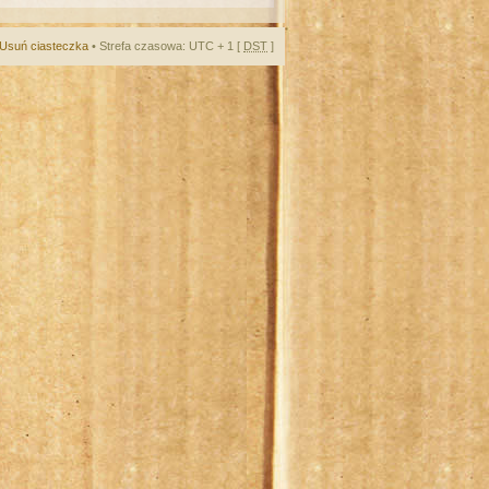
Usuń ciasteczka
• Strefa czasowa: UTC + 1 [
DST
]