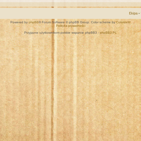
Ekipa
•
Powered by
phpBB
® Forum Software © phpBB Group. Color scheme by
ColorizeIt!
Polityka prywatności
Przyjazne użytkownikom polskie wsparcie phpBB3 -
phpBB3.PL