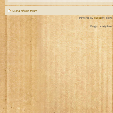
Strona główna forum
Powered by
phpBB
® Forum 
Przyjazne użytkown