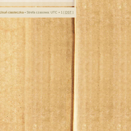
Usuń ciasteczka
• Strefa czasowa: UTC + 1 [
DST
]