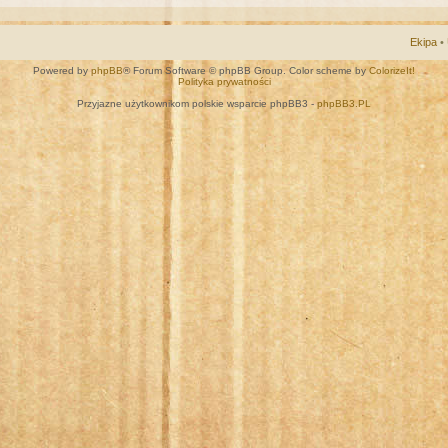
Ekipa
•
Powered by
phpBB
® Forum Software © phpBB Group. Color scheme by
ColorizeIt!
Polityka prywatności
Przyjazne użytkownikom polskie wsparcie phpBB3 -
phpBB3.PL