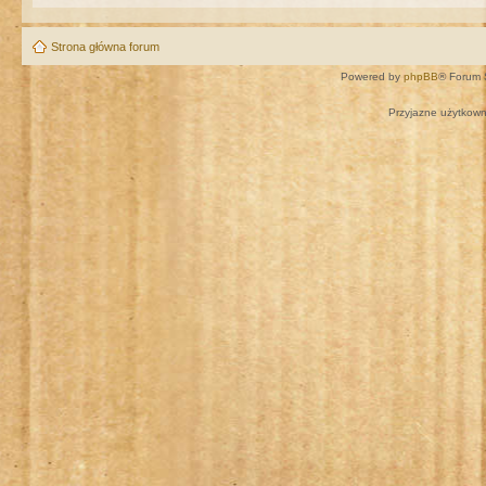
Strona główna forum
Powered by
phpBB
® Forum 
Przyjazne użytkown