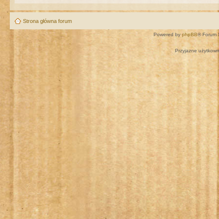
Strona główna forum
Powered by
phpBB
® Forum 
Przyjazne użytkown