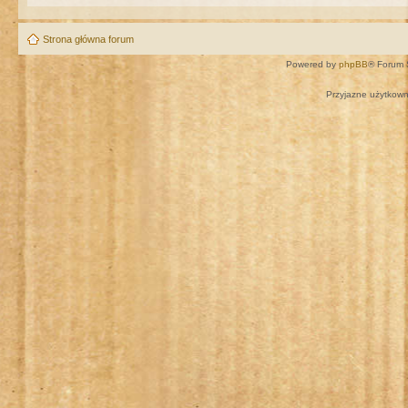
Strona główna forum
Powered by
phpBB
® Forum 
Przyjazne użytkown