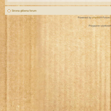
Strona główna forum
Powered by
phpBB
® Forum 
Przyjazne użytkown