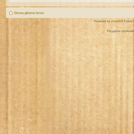
Strona główna forum
Powered by
phpBB
® Forum 
Przyjazne użytkown