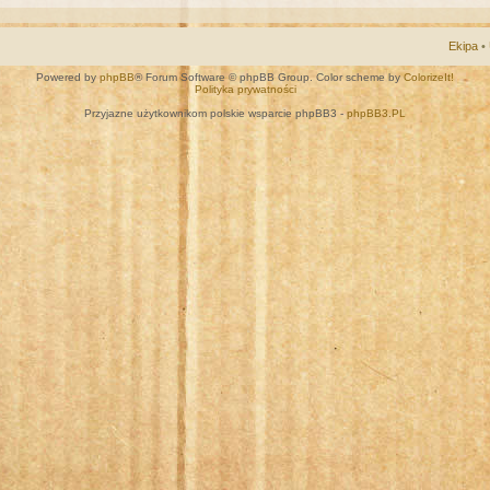
Ekipa
•
Powered by
phpBB
® Forum Software © phpBB Group. Color scheme by
ColorizeIt!
Polityka prywatności
Przyjazne użytkownikom polskie wsparcie phpBB3 -
phpBB3.PL