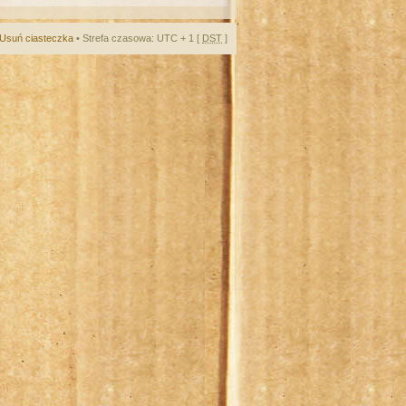
Usuń ciasteczka
• Strefa czasowa: UTC + 1 [
DST
]