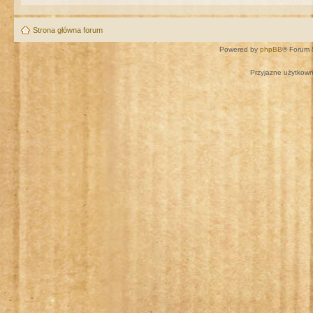
Strona główna forum
Powered by
phpBB
® Forum 
Przyjazne użytkown