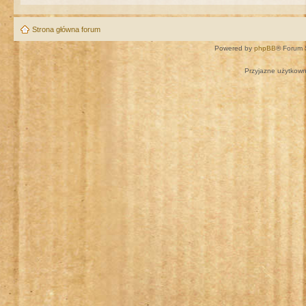
Strona główna forum
Powered by
phpBB
® Forum 
Przyjazne użytkown