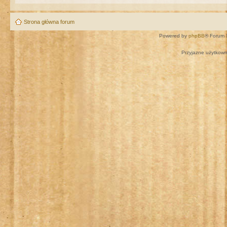
Strona główna forum
Powered by
phpBB
® Forum 
Przyjazne użytkown