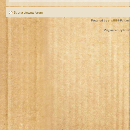
Strona główna forum
Powered by
phpBB
® Forum 
Przyjazne użytkown