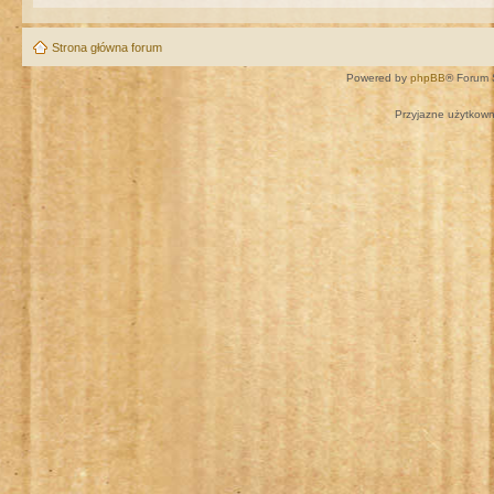
Strona główna forum
Powered by
phpBB
® Forum 
Przyjazne użytkown