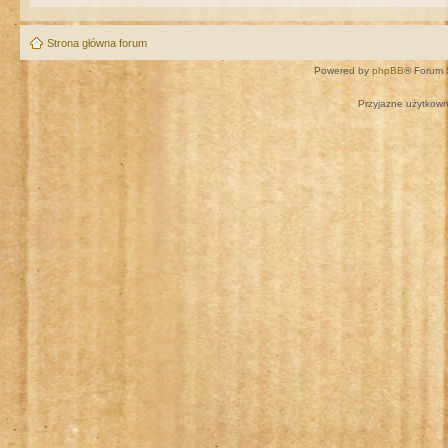
Strona główna forum
Powered by
phpBB
® Forum 
Przyjazne użytkown