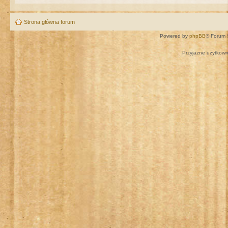
Strona główna forum
Powered by
phpBB
® Forum 
Przyjazne użytkown