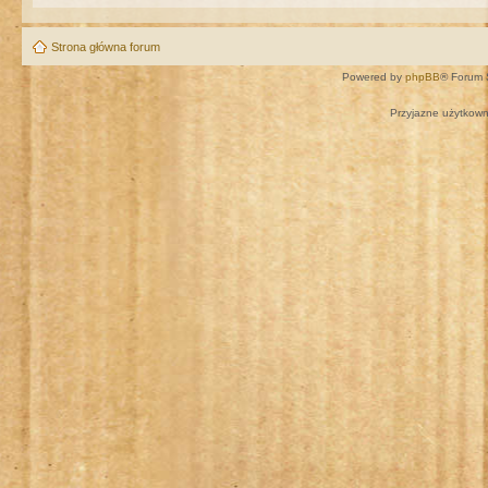
Strona główna forum
Powered by
phpBB
® Forum 
Przyjazne użytkown