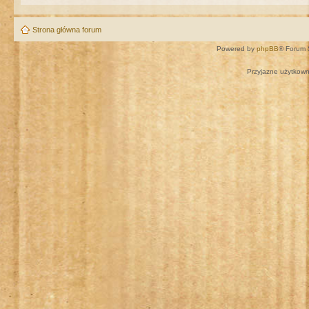
Strona główna forum
Powered by
phpBB
® Forum 
Przyjazne użytkown