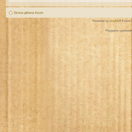
Strona główna forum
Powered by
phpBB
® Forum 
Przyjazne użytkown