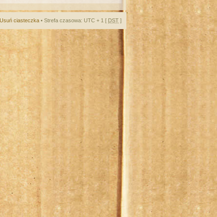
Usuń ciasteczka
• Strefa czasowa: UTC + 1 [
DST
]