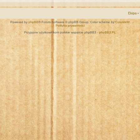
Ekipa
•
Powered by
phpBB
® Forum Software © phpBB Group. Color scheme by
ColorizeIt!
Polityka prywatności
Przyjazne użytkownikom polskie wsparcie phpBB3 -
phpBB3.PL