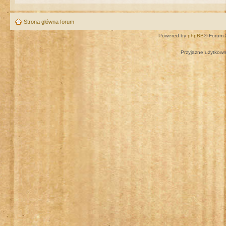
Strona główna forum
Powered by
phpBB
® Forum 
Przyjazne użytkown