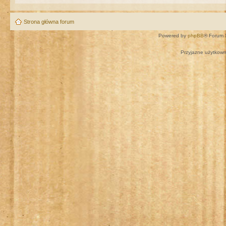
Strona główna forum
Powered by
phpBB
® Forum 
Przyjazne użytkown