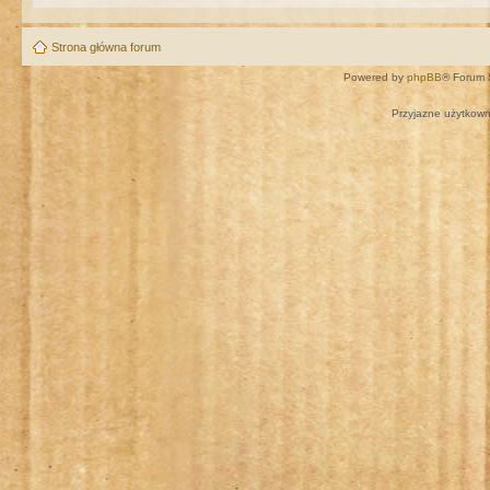
Strona główna forum
Powered by
phpBB
® Forum 
Przyjazne użytkown