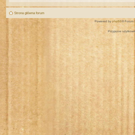
Strona główna forum
Powered by
phpBB
® Forum 
Przyjazne użytkown