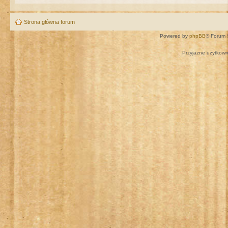
Strona główna forum
Powered by
phpBB
® Forum 
Przyjazne użytkown