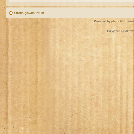
Strona główna forum
Powered by
phpBB
® Forum 
Przyjazne użytkown