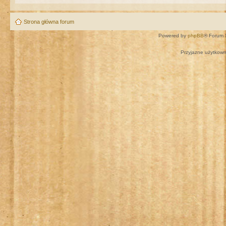
Strona główna forum
Powered by
phpBB
® Forum 
Przyjazne użytkown