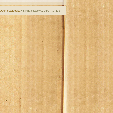
Usuń ciasteczka
• Strefa czasowa: UTC + 1 [
DST
]