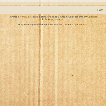
Ekipa
•
Powered by
phpBB
® Forum Software © phpBB Group. Color scheme by
ColorizeIt!
Polityka prywatności
Przyjazne użytkownikom polskie wsparcie phpBB3 -
phpBB3.PL