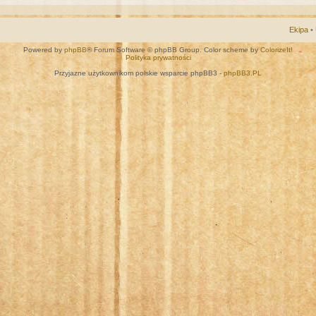
Ekipa
•
Powered by
phpBB
® Forum Software © phpBB Group. Color scheme by
ColorizeIt!
Polityka prywatności
Przyjazne użytkownikom polskie wsparcie phpBB3 -
phpBB3.PL