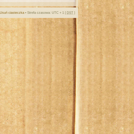
Usuń ciasteczka
• Strefa czasowa: UTC + 1 [
DST
]