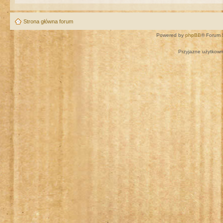
Strona główna forum
Powered by
phpBB
® Forum 
Przyjazne użytkown