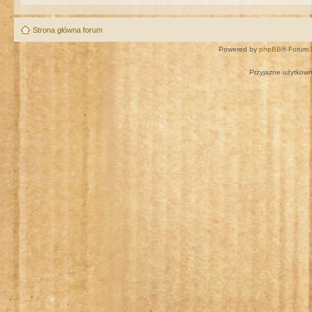
Strona główna forum
Powered by
phpBB
® Forum 
Przyjazne użytkown