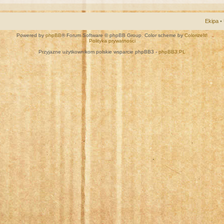
Ekipa
•
Powered by
phpBB
® Forum Software © phpBB Group. Color scheme by
ColorizeIt!
Polityka prywatności
Przyjazne użytkownikom polskie wsparcie phpBB3 -
phpBB3.PL