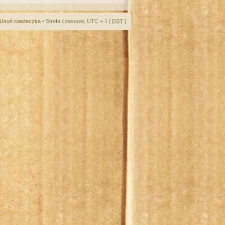
Usuń ciasteczka
• Strefa czasowa: UTC + 1 [
DST
]