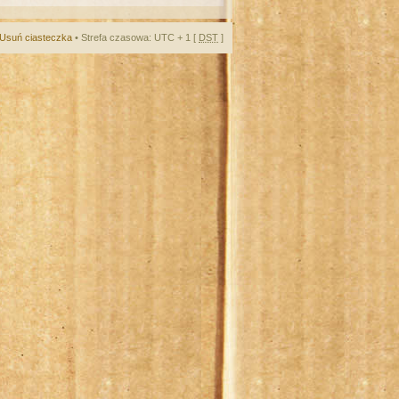
Usuń ciasteczka
• Strefa czasowa: UTC + 1 [
DST
]