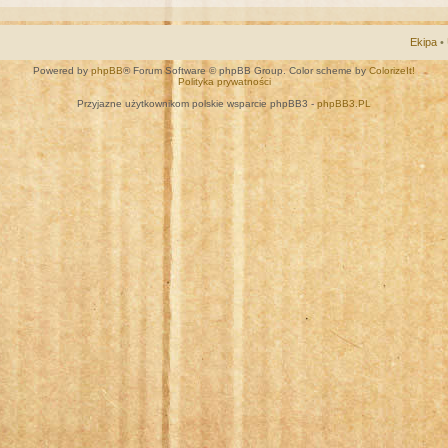
Ekipa
•
Powered by
phpBB
® Forum Software © phpBB Group. Color scheme by
ColorizeIt!
Polityka prywatności
Przyjazne użytkownikom polskie wsparcie phpBB3 -
phpBB3.PL