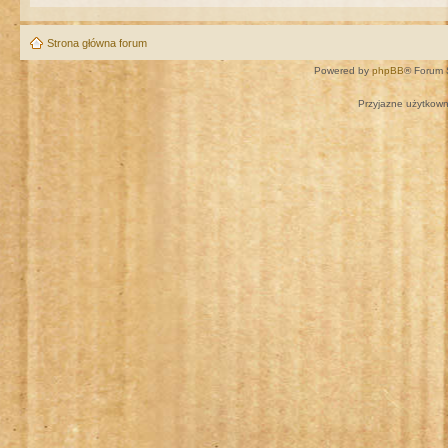
Strona główna forum
Powered by
phpBB
® Forum 
Przyjazne użytkown