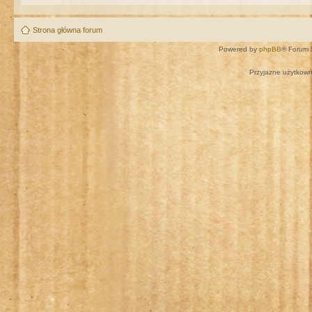
Strona główna forum
Powered by
phpBB
® Forum 
Przyjazne użytkown