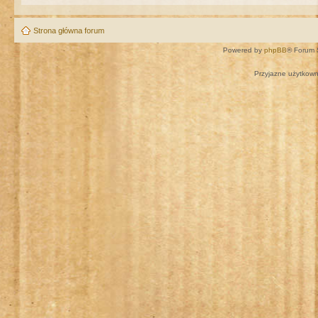
Strona główna forum
Powered by
phpBB
® Forum 
Przyjazne użytkown