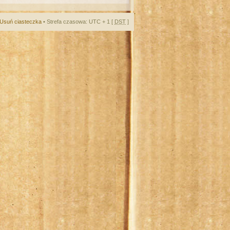
Usuń ciasteczka
• Strefa czasowa: UTC + 1 [
DST
]