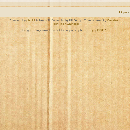
Ekipa
•
Powered by
phpBB
® Forum Software © phpBB Group. Color scheme by
ColorizeIt!
Polityka prywatności
Przyjazne użytkownikom polskie wsparcie phpBB3 -
phpBB3.PL