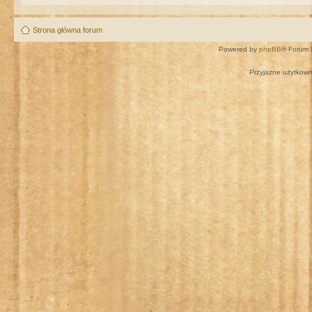
Strona główna forum
Powered by
phpBB
® Forum 
Przyjazne użytkown